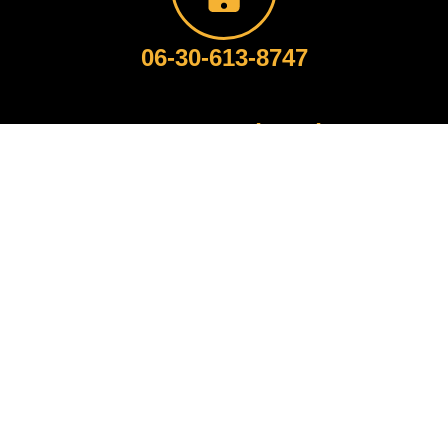
06-30-613-8747
TATA, Inkubátorház
06-30-511-6455