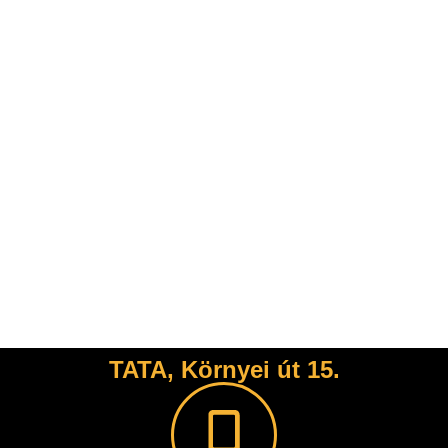
TATA, Környei út 15.